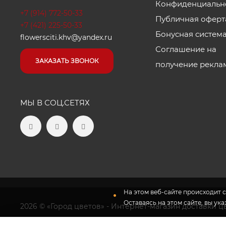
Конфиденциальн
+7 (914) 772-50-33
Публичная оферт
+7 (421) 225-50-33
Бонусная систем
flowersciti.khv@yandex.ru
Соглашение на
ЗАКАЗАТЬ ЗВОНОК
получение рекла
МЫ В СОЦ.СЕТЯХ
На этом веб-сайте происходит с
Оставаясь на этом сайте, вы ук
2026 © «Город цветов» - Интернет-магазин доставки ц