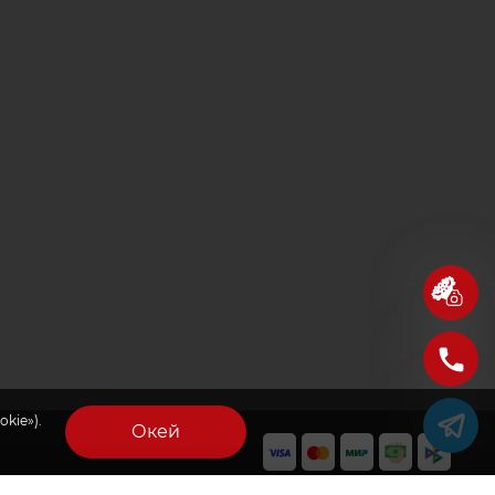
kie»).
Окей