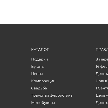
КАТАЛОГ
ПРАЗ
Подарки
8 мар
Букеты
14 фе
Цветы
День 
Композиции
Новый
Свадьба
1 Сент
Траурная флористика
День 
Монобукеты
День 