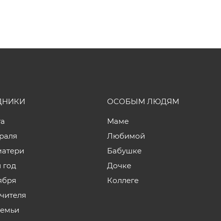
ДНИКИ
ОСОБЫМ ЛЮДЯМ
та
Маме
враля
Любимой
матери
Бабушке
 год
Дочке
ября
Коллеге
учителя
семьи