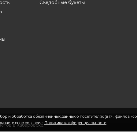
ость
Съедобные букеты
а
а
мы
бор и обработка обезличенных данных о посетителях (в т.ч. файлов «coo
азываете свое согласие.
Политика конфиденциальности
ветов в Хабаровске.