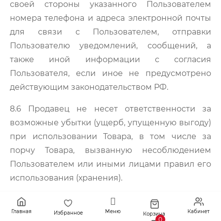
своей стороны указанного Пользователем
номера телефона и адреса электронной почты
для связи с Пользователем, отправки
Пользователю уведомлений, сообщений, а
также иной информации с согласия
Пользователя, если иное не предусмотрено
действующим законодательством РФ.
8.6 Продавец не несет ответственности за
возможные убытки (ущерб, упущенную выгоду)
при использовании Товара, в том числе за
порчу Товара, вызванную несоблюдением
Пользователем или иными лицами правил его
использования (хранения).
8.7 Стороны освобождаются от ответственности
Главная
Меню
Кабинет
за неисполнение или ненадлежащее
Избранное
Корзина
0