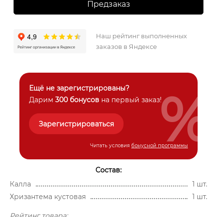
Предзаказ
Наш рейтинг выполненных
заказов в Яндексе
%
Ещё не зарегистрированы?
Дарим
300 бонусов
на первый заказ!
Зарегистрироваться
Читать условия
бонусной программы
Состав:
Калла
1 шт.
Хризантема кустовая
1 шт.
Рейтинг товара: