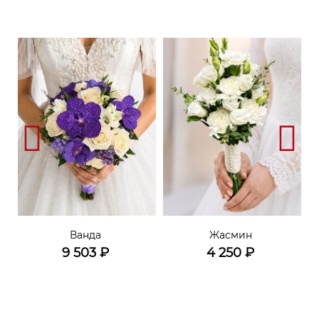
Ванда
Жасмин
9 503
₽
4 250
₽