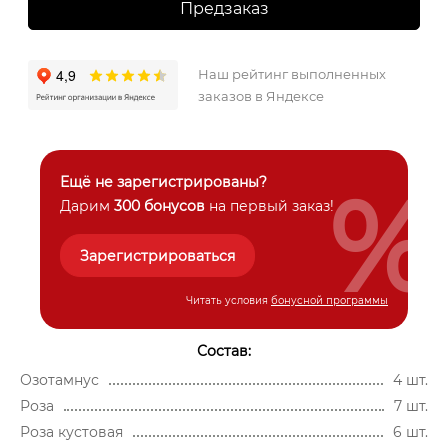
Предзаказ
Наш рейтинг выполненных
заказов в Яндексе
%
Ещё не зарегистрированы?
Дарим
300 бонусов
на первый заказ!
Зарегистрироваться
Читать условия
бонусной программы
Состав:
Озотамнус
4 шт.
Роза
7 шт.
Роза кустовая
6 шт.