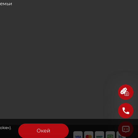
семьи
kie»).
Окей