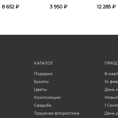
8 652
₽
3 950
₽
12 285
₽
КАТАЛОГ
ПРАЗ
Подарки
8 мар
Букеты
14 фе
Цветы
День 
Композиции
Новый
Свадьба
1 Сент
Траурная флористика
День 