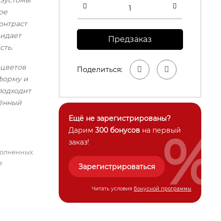
 эустомы
ое
онтраст
ридает
Предзаказ
сть.
 цветов
Поделиться:
форму и
подходит
чённый
Ещё не зарегистрированы?
%
Дарим
300 бонусов
на первый
заказ!
полненных
е
Зарегистрироваться
Читать условия
бонусной программы