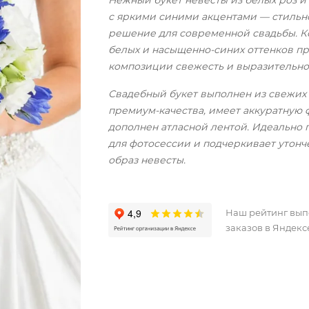
Нежный букет невесты из белых роз и
с яркими синими акцентами — стильн
решение для современной свадьбы. К
белых и насыщенно-синих оттенков п
композиции свежесть и выразительно
Свадебный букет выполнен из свежих
премиум-качества, имеет аккуратную 
дополнен атласной лентой. Идеально 
для фотосессии и подчеркивает утон
образ невесты.
Наш рейтинг вы
заказов в Яндекс