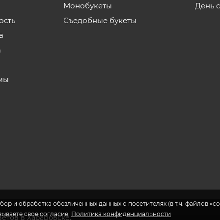
Монобукеты
День 
ость
Съедобные букеты
а
а
мы
бор и обработка обезличенных данных о посетителях (в т.ч. файлов «coo
азываете свое согласие.
Политика конфиденциальности
ветов в Хабаровске.