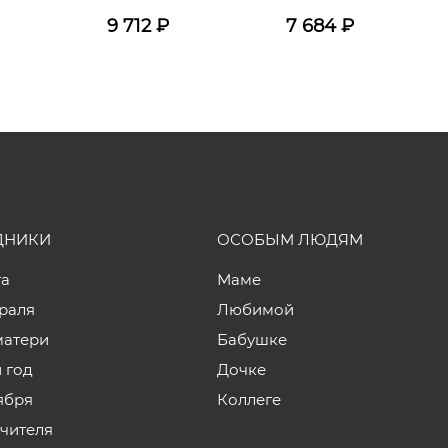
9 712
₽
7 684
₽
ДНИКИ
ОСОБЫМ ЛЮДЯМ
та
Маме
враля
Любимой
матери
Бабушке
 год
Дочке
ября
Коллеге
учителя