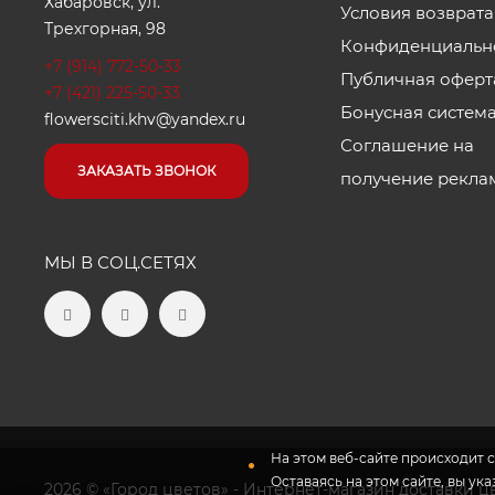
Хабаровск, ул.
Условия возврата
Трехгорная, 98
Конфиденциальн
+7 (914) 772-50-33
Публичная оферт
+7 (421) 225-50-33
Бонусная систем
flowersciti.khv@yandex.ru
Соглашение на
ЗАКАЗАТЬ ЗВОНОК
получение рекла
МЫ В СОЦ.СЕТЯХ
На этом веб-сайте происходит с
Оставаясь на этом сайте, вы ук
2026 © «Город цветов» - Интернет-магазин доставки ц