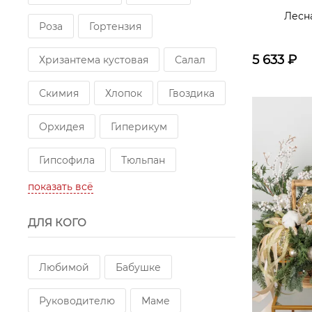
Лесн
Роза
Гортензия
5 633
₽
Хризантема кустовая
Салал
Скимия
Хлопок
Гвоздика
Орхидея
Гиперикум
Гипсофила
Тюльпан
показать всё
Орнитогалум
Эрингиум
ДЛЯ КОГО
Ваза
Аспарагус
Свеча
Амариллис
Сладости
Любимой
Бабушке
Илекс
Нобилис
Туя
Руководителю
Маме