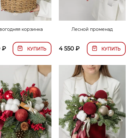
вогодняя корзинка
Лесной променад
0
₽
4 550
₽
КУПИТЬ
КУПИТЬ