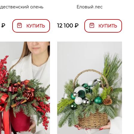
дественский олень
Еловый лес
₽
12 100
₽
КУПИТЬ
КУПИТЬ