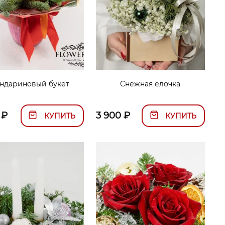
ндариновый букет
Снежная елочка
₽
3 900
₽
КУПИТЬ
КУПИТЬ