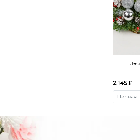
Лес
2 145
₽
Первая