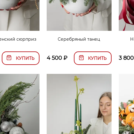
енский сюрприз
Серебряный танец
Н
4 500
₽
3 800
КУПИТЬ
КУПИТЬ