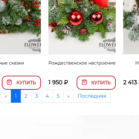
ные сказки
Рождественское настроение
Н
1 950
₽
2 413
КУПИТЬ
КУПИТЬ
«
1
2
3
4
5
»
Последняя