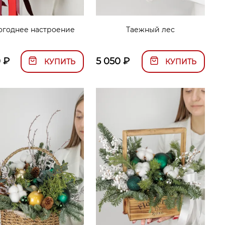
огоднее настроение
Таежный лес
0
₽
5 050
₽
КУПИТЬ
КУПИТЬ