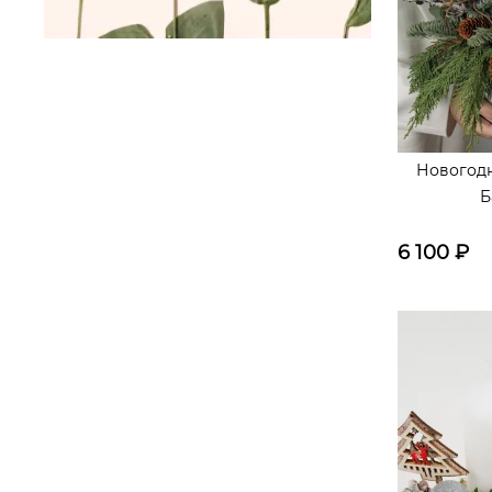
Новогод
Б
6 100
₽