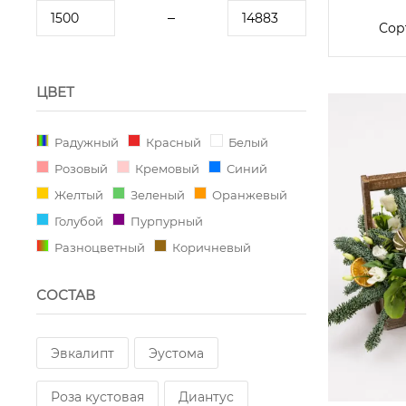
Сор
ЦВЕТ
Радужный
Красный
Белый
Розовый
Кремовый
Синий
Желтый
Зеленый
Оранжевый
Голубой
Пурпурный
Разноцветный
Коричневый
СОСТАВ
Эвкалипт
Эустома
Роза кустовая
Диантус