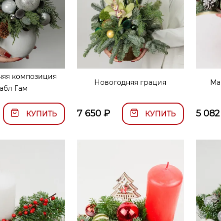
няя композиция
Новогодняя грация
Ма
абл Гам
7 650
₽
5 082
КУПИТЬ
КУПИТЬ