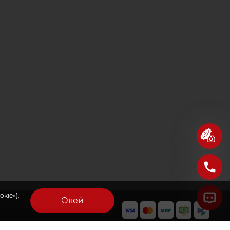
kie»).
Окей