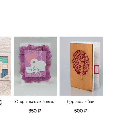
Е
Открытка с любовью
Дерево любви
ЗВ
!
350
₽
500
₽