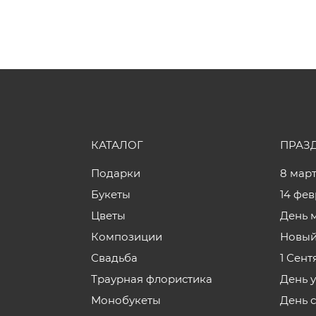
КАТАЛОГ
ПРАЗ
Подарки
8 мар
Букеты
14 фе
Цветы
День 
Композиции
Новый
Свадьба
1 Сент
Траурная флористика
День 
Монобукеты
День 