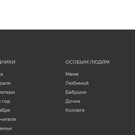
ДНИКИ
ОСОБЫМ ЛЮДЯМ
та
Маме
враля
Любимой
матери
Бабушке
 год
Дочке
ября
Коллеге
учителя
семьи