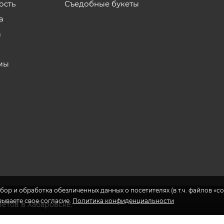
ость
Съедобные букеты
а
а
мы
бор и обработка обезличенных данных о посетителях (в т.ч. файлов «coo
азываете свое согласие.
Политика конфиденциальности
ветов в Хабаровске.