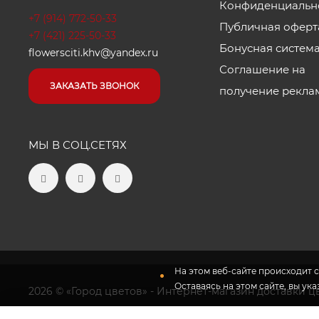
Конфиденциальн
+7 (914) 772-50-33
Публичная оферт
+7 (421) 225-50-33
Бонусная систем
flowersciti.khv@yandex.ru
Соглашение на
ЗАКАЗАТЬ ЗВОНОК
получение рекла
МЫ В СОЦ.СЕТЯХ
На этом веб-сайте происходит с
Оставаясь на этом сайте, вы ук
2026 © «Город цветов» - Интернет-магазин доставки ц