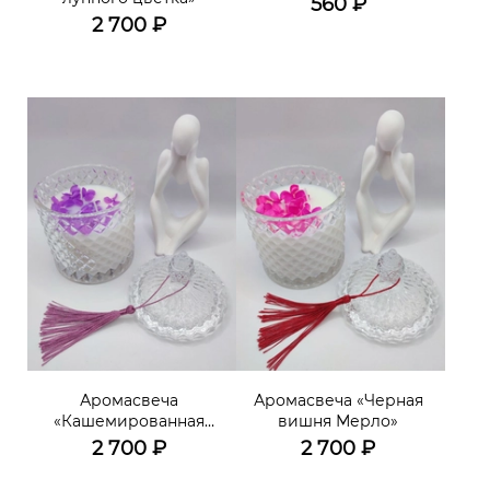
560
₽
2 700
₽
Аромасвеча
Аромасвеча «Черная
«Кашемированная
вишня Мерло»
слива»
2 700
₽
2 700
₽