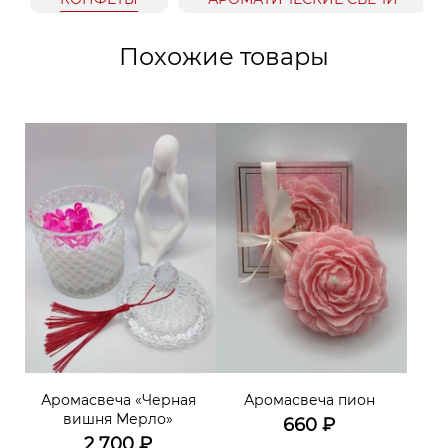
Похожие товары
Аромасвеча «Черная
Аромасвеча пион
вишня Мерло»
660
₽
2 700
₽