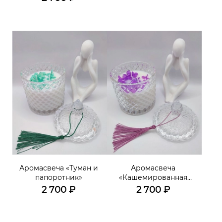
Аромасвеча «Туман и
Аромасвеча
папоротник»
«Кашемированная
слива»
2 700
₽
2 700
₽