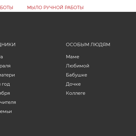
АБОТЫ
МЫЛО РУЧНОЙ РАБОТЫ
ДНИКИ
ОСОБЫМ ЛЮДЯМ
та
Маме
враля
Любимой
матери
Бабушке
 год
Дочке
ября
Коллеге
учителя
семьи