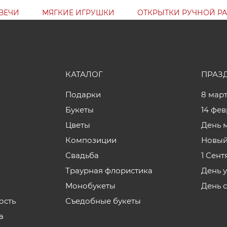
ВЕЧИ
МЯГКИЕ ИГРУШКИ
ОТКРЫТКИ РУЧНОЙ Р
КАТАЛОГ
ПРАЗ
Подарки
8 мар
Букеты
14 фе
Цветы
День 
Композиции
Новый
Свадьба
1 Сент
Траурная флористика
День 
Монобукеты
День 
ость
Съедобные букеты
а