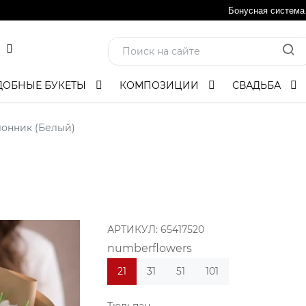
Бонусная система
ДОБНЫЕ БУКЕТЫ
КОМПОЗИЦИИ
СВАДЬБА
лонник (Белый)
АРТИКУЛ:
65417520
numberflowers
21
31
51
101