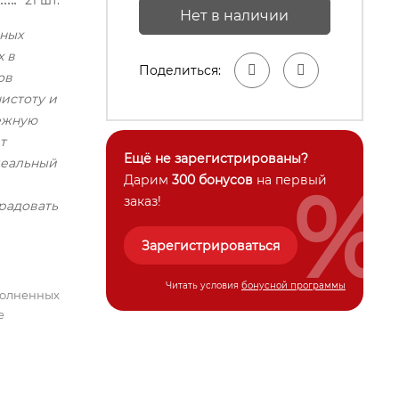
21 шт.
Нет в наличии
жных
х в
Поделиться:
ов
истоту и
нежную
т
Ещё не зарегистрированы?
деальный
%
Дарим
300 бонусов
на первый
заказ!
радовать
Зарегистрироваться
Читать условия
бонусной программы
полненных
е