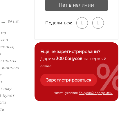
Нет в наличии
19 шт.
Поделиться:
 из
ых в
жевых,
Ещё не зарегистрированы?
-
%
Дарим
300 бонусов
на первый
е цветы
заказ!
 зеленью
и
Зарегистрироваться
о
т ему
Читать условия
бонусной программы
 букет
ого
ть