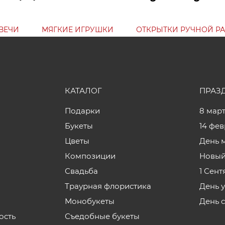
ВЕЧИ
МЯГКИЕ ИГРУШКИ
ОТКРЫТКИ РУЧНОЙ Р
КАТАЛОГ
ПРАЗ
Подарки
8 мар
Букеты
14 фе
Цветы
День 
Композиции
Новый
Свадьба
1 Сент
Траурная флористика
День 
Монобукеты
День 
ость
Съедобные букеты