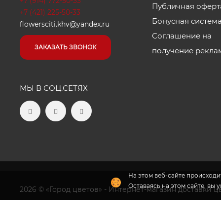
+7 (914) 772-50-33
Публичная оферт
+7 (421) 225-50-33
Бонусная систем
flowersciti.khv@yandex.ru
Соглашение на
ЗАКАЗАТЬ ЗВОНОК
получение рекла
МЫ В СОЦ.СЕТЯХ
На этом веб-сайте происходит
Оставаясь на этом сайте, вы 
2026 © «Город цветов» - Интернет-магазин доставки ц
Флория
- комплексное продвижение цветочного бизн