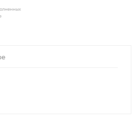
полненных
е
ре