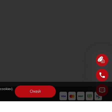
cookie»).
Окей