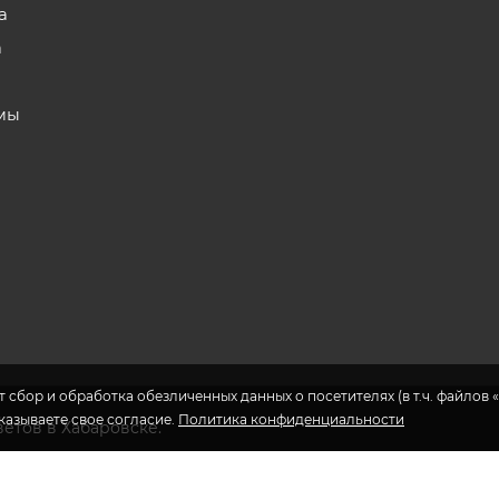
а
а
мы
 сбор и обработка обезличенных данных о посетителях (в т.ч. файлов «
указываете свое согласие.
Политика конфиденциальности
ветов в Хабаровске.
еса