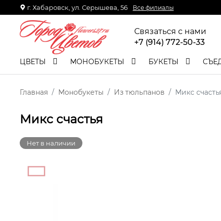
г. Хабаровск, ул. Серышева, 56
Все филиалы
Связаться с нами
+7 (914) 772-50-33
ЦВЕТЫ
МОНОБУКЕТЫ
БУКЕТЫ
СЪЕ
Главная
Монобукеты
Из тюльпанов
Микс счасть
Микс счастья
Нет в наличии