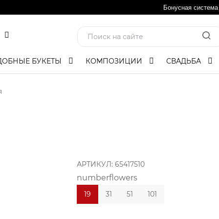
Бонусная система
ДОБНЫЕ БУКЕТЫ
КОМПОЗИЦИИ
СВАДЬБА
я
АРТИКУЛ:
65417510
numberflowers
19
31
51
101