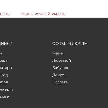
АБОТЫ
МЫЛО РУЧНОЙ РАБОТЫ
ДНИКИ
ОСОБЫМ ЛЮДЯМ
та
Маме
враля
Любимой
матери
Бабушке
 год
Дочке
ября
Коллеге
учителя
семьи