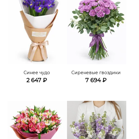
Синее чудо
Сиреневые гвоздики
2 647
₽
7 694
₽