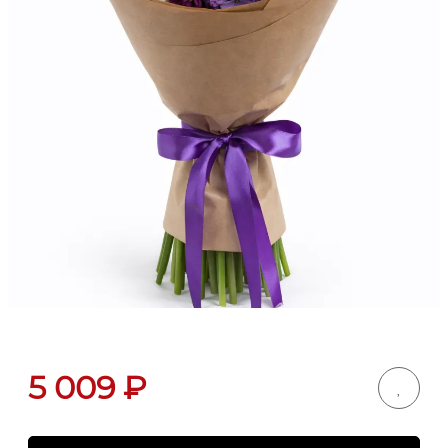
5 009
₽