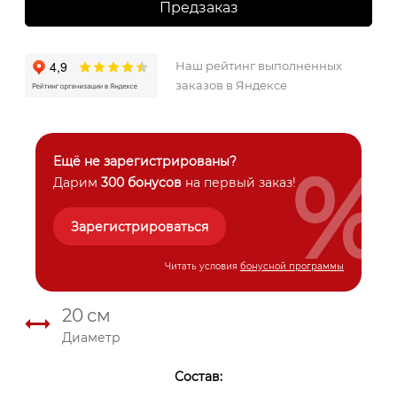
Предзаказ
Наш рейтинг выполненных
заказов в Яндексе
%
Ещё не зарегистрированы?
Дарим
300 бонусов
на первый заказ!
Зарегистрироваться
Читать условия
бонусной программы
20
см
Диаметр
Состав: