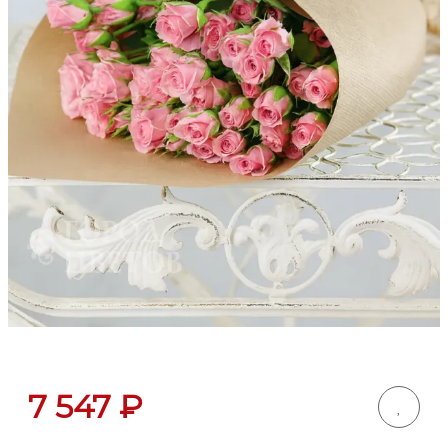
7 547
₽