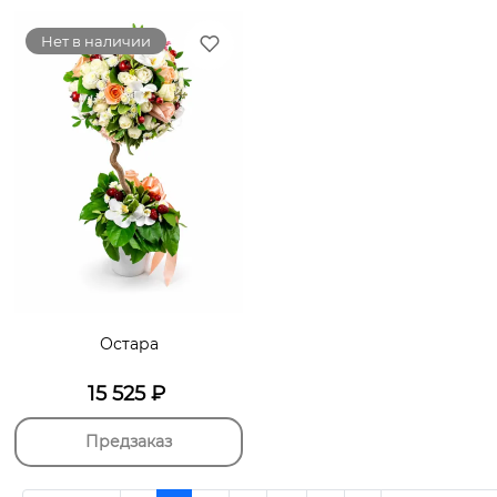
Нет в наличии
Остара
15 525
₽
Предзаказ