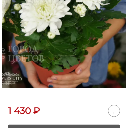
1 430
₽