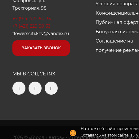
Хабаровск, ул.
Условия возврата
Трехгорная, 98
Конфиденциальн
+7 (914) 772-50-33
Публичная оферт
+7 (421) 225-50-33
Бонусная систем
flowersciti.khv@yandex.ru
Соглашение на
ЗАКАЗАТЬ ЗВОНОК
получение рекла
МЫ В СОЦ.СЕТЯХ
На этом веб-сайте происходит
Оставаясь на этом сайте, вы 
2026 © «Город цветов» - Интернет-магазин доставки ц