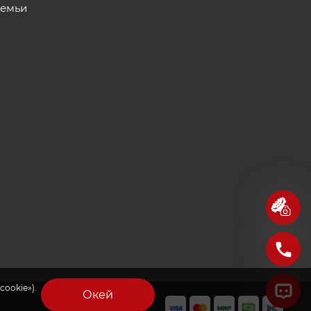
семьи
cookie»).
Окей