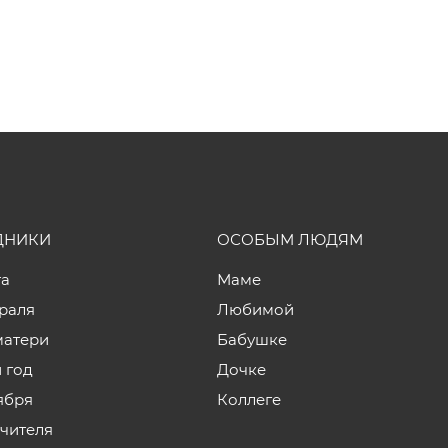
ДНИКИ
ОСОБЫМ ЛЮДЯМ
та
Маме
враля
Любимой
матери
Бабушке
 год
Дочке
ября
Коллеге
учителя