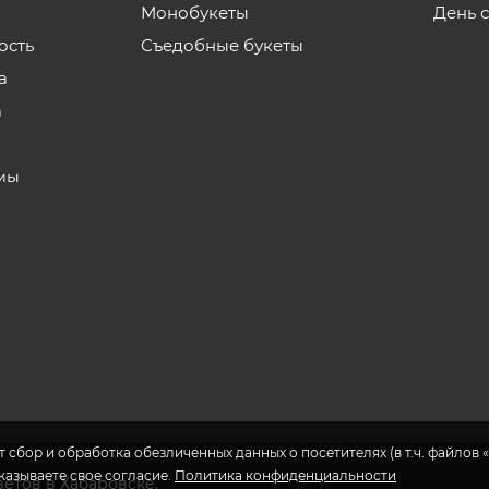
Монобукеты
День 
ость
Съедобные букеты
а
а
мы
 сбор и обработка обезличенных данных о посетителях (в т.ч. файлов «
указываете свое согласие.
Политика конфиденциальности
ветов в Хабаровске.