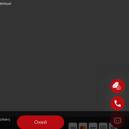
семьи
kie»).
Окей