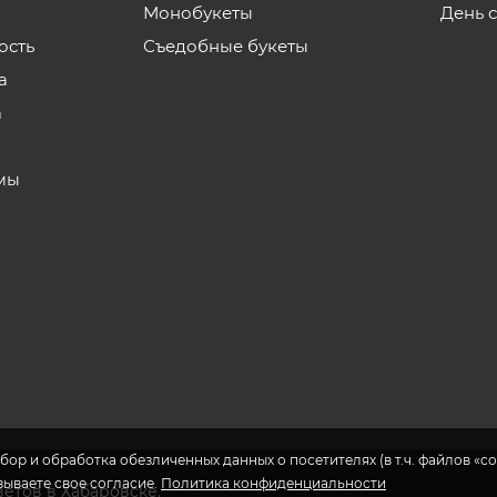
Монобукеты
День 
ость
Съедобные букеты
а
а
мы
бор и обработка обезличенных данных о посетителях (в т.ч. файлов «coo
азываете свое согласие.
Политика конфиденциальности
ветов в Хабаровске.