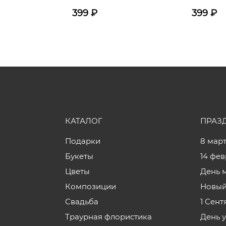
399
₽
399
₽
КАТАЛОГ
ПРАЗ
Подарки
8 мар
Букеты
14 фе
Цветы
День 
Композиции
Новый
Свадьба
1 Сент
Траурная флористика
День 