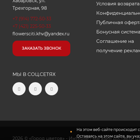
Хабаровск, ул.
Условия возврата
Трехгорная, 98
Конфиденциальн
+7 (914) 772-50-33
Публичная оферт
+7 (421) 225-50-33
Бонусная систем
flowersciti.khv@yandex.ru
Соглашение на
ЗАКАЗАТЬ ЗВОНОК
получение рекла
МЫ В СОЦ.СЕТЯХ
На этом веб-сайте происходит с
Оставаясь на этом сайте, вы ук
2026 © «Город цветов» - Интернет-магазин доставки ц