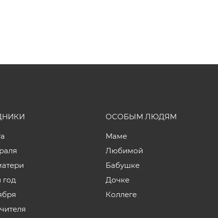
ДНИКИ
ОСОБЫМ ЛЮДЯМ
та
Маме
враля
Любимой
матери
Бабушке
 год
Дочке
ября
Коллеге
учителя