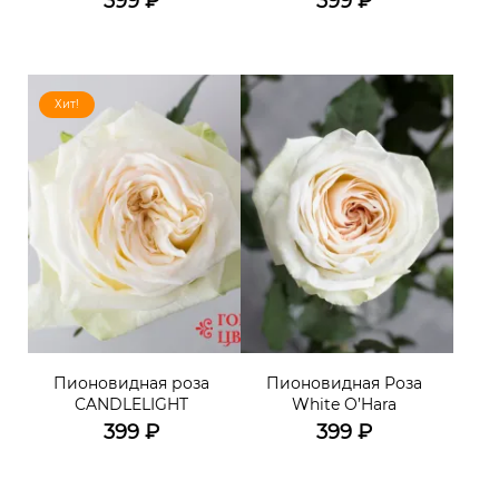
399
₽
399
₽
Хит!
Пионовидная роза
Пионовидная Роза
CANDLELIGHT
White O’Hara
399
₽
399
₽