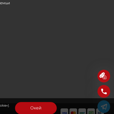
семьи
kie»).
Окей