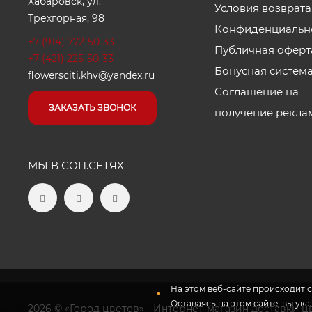
Хабаровск, ул.
Условия возврата
Трехгорная, 98
Конфиденциальн
+7 (914) 772-50-33
Публичная оферт
+7 (421) 225-50-33
Бонусная систем
flowersciti.khv@yandex.ru
Соглашение на
ЗАКАЗАТЬ ЗВОНОК
получение рекла
МЫ В СОЦ.СЕТЯХ
На этом веб-сайте происходит с
Оставаясь на этом сайте, вы ук
2026 © «Город цветов» - Интернет-магазин доставки ц