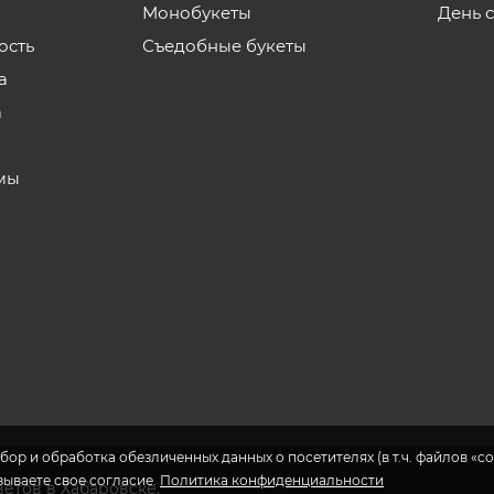
Монобукеты
День 
ость
Съедобные букеты
а
а
мы
бор и обработка обезличенных данных о посетителях (в т.ч. файлов «coo
азываете свое согласие.
Политика конфиденциальности
ветов в Хабаровске.