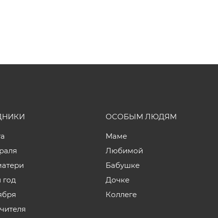
ДНИКИ
ОСОБЫМ ЛЮДЯМ
та
Маме
враля
Любимой
матери
Бабушке
 год
Дочке
ября
Коллеге
учителя