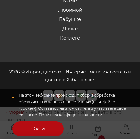
Маме
Любимой
Бабушке
Дочке
Коллеге
2026 © «Город цветов» - Интернет-магазин доставки
цветов в Хабаровске.
На этом веб-сайте происходит сбор и обработка
обезличенных данных о посетителях (в т.ч. файлов
«cookie»). Оставаясь на этом сайте, вы указываете свое
Флория
- комплексное продвижение цветочного
согласие.
Политика конфиденциальности
бизнеса
Окей
Главная
Меню
Кабинет
Избранное
Корзина
0