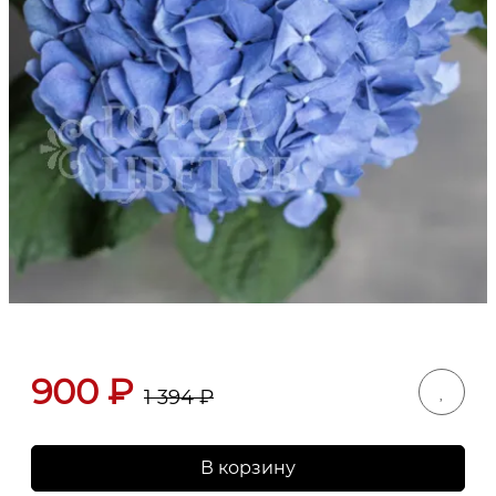
900
₽
1 394
₽
В корзину