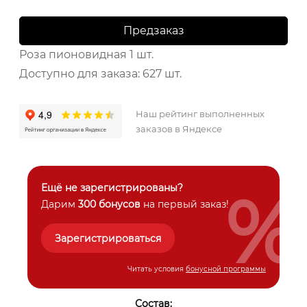
Предзаказ
Роза пионовидная
1 шт.
Доступно для заказа:
627 шт.
Наш рейтинг выполненных
заказов в Яндексе
%
Ещё не зарегистрированы?
Дарим
300 бонусов
на первый заказ!
Зарегистрироваться
Читать условия
бонусной программы
Состав: