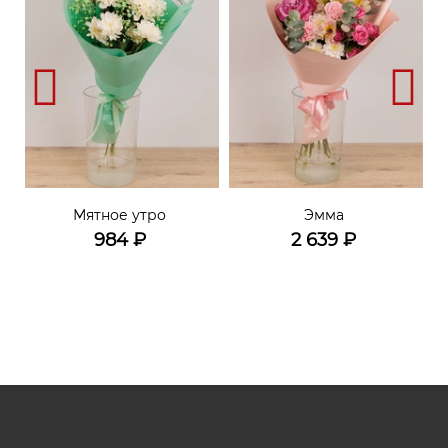
Мятное утро
Эмма
984
₽
2 639
₽