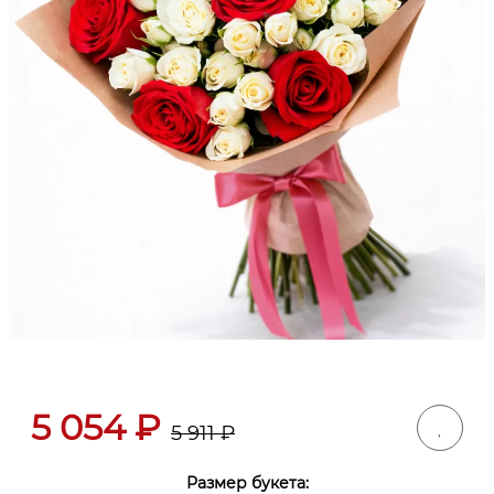
5 054
₽
5 911
₽
Размер букета: