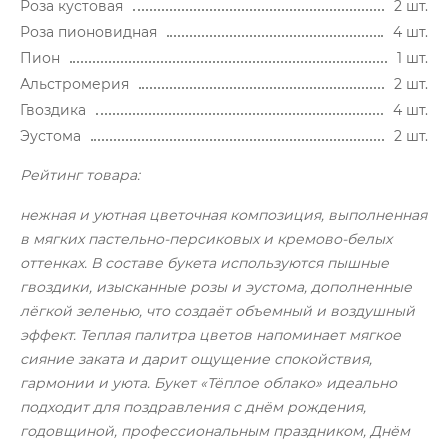
Роза кустовая
2 шт.
Роза пионовидная
4 шт.
Пион
1 шт.
Альстромерия
2 шт.
Гвоздика
4 шт.
Эустома
2 шт.
Рейтинг товара:
нежная и уютная цветочная композиция, выполненная
в мягких пастельно-персиковых и кремово-белых
оттенках. В составе букета используются пышные
гвоздики, изысканные розы и эустома, дополненные
лёгкой зеленью, что создаёт объемный и воздушный
эффект. Теплая палитра цветов напоминает мягкое
сияние заката и дарит ощущение спокойствия,
гармонии и уюта. Букет «Тёплое облако» идеально
подходит для поздравления с днём рождения,
годовщиной, профессиональным праздником, Днём