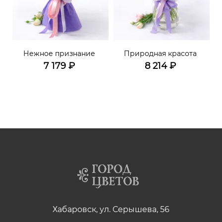
Нежное признание
Природная красота
7 179
₽
8 214
₽
Хабаровск, ул. Серышева, 56